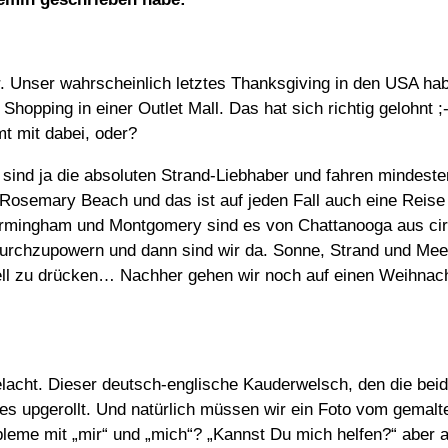
 Unser wahrscheinlich letztes Thanksgiving in den USA habe
 Shopping in einer Outlet Mall. Das hat sich richtig gelohnt 
t mit dabei, oder?
ir sind ja die absoluten Strand-Liebhaber und fahren mindes
in Rosemary Beach und das ist auf jeden Fall auch eine Reis
Birmingham und Montgomery sind es von Chattanooga aus cir
 durchzupowern und dann sind wir da. Sonne, Strand und Mee
 zu drücken… Nachher gehen wir noch auf einen Weihnachts
lacht. Dieser deutsch-englische Kauderwelsch, den die beide
eeves upgerollt. Und natürlich müssen wir ein Foto vom gem
leme mit „mir“ und „mich“? „Kannst Du mich helfen?“ aber 