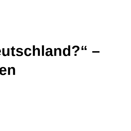
eutschland?“ –
ben