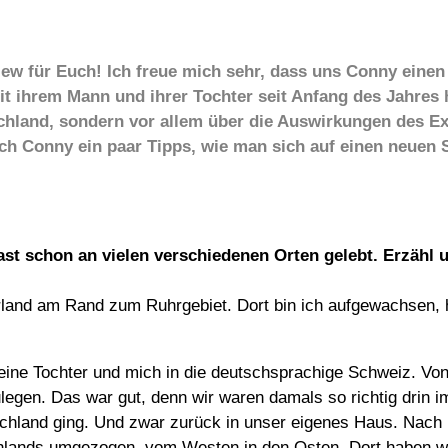
iew für Euch! Ich freue mich sehr, dass uns Conny einen 
it ihrem Mann und ihrer Tochter seit Anfang des Jahres 
chland, sondern vor allem über die Auswirkungen des Ex
ch Conny ein paar Tipps, wie man sich auf einen neuen 
hast schon an vielen verschiedenen Orten gelebt. Erzä
land am Rand zum Ruhrgebiet. Dort bin ich aufgewachsen, h
ine Tochter und mich in die deutschsprachige Schweiz. Von 
gen. Das war gut, denn wir waren damals so richtig drin im
schland ging. Und zwar zurück in unser eigenes Haus. Nach 
lands umgezogen, vom Westen in den Osten. Dort haben wir 