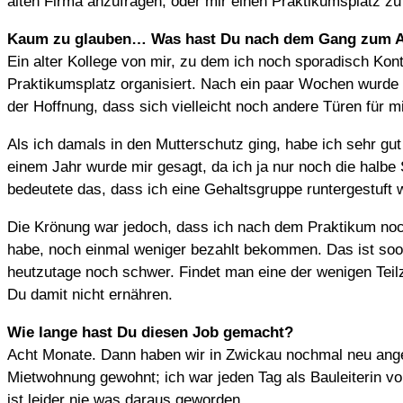
alten Firma anzufragen, oder mir einen Praktikumsplatz 
Kaum zu glauben… Was hast Du nach dem Gang zum A
Ein alter Kollege von mir, zu dem ich noch sporadisch Kont
Praktikumsplatz organisiert. Nach ein paar Wochen wurde 
der Hoffnung, dass sich vielleicht noch andere Türen für m
Als ich damals in den Mutterschutz ging, habe ich sehr gut
einem Jahr wurde mir gesagt, da ich ja nur noch die halb
bedeutete das, dass ich eine Gehaltsgruppe runtergestuft 
Die Krönung war jedoch, dass ich nach dem Praktikum noch e
habe, noch einmal weniger bezahlt bekommen. Das ist soooo
heutzutage noch schwer. Findet man eine der wenigen Teilze
Du damit nicht ernähren.
Wie lange hast Du diesen Job gemacht?
Acht Monate. Dann haben wir in Zwickau nochmal neu ange
Mietwohnung gewohnt; ich war jeden Tag als Bauleiterin vor
ist leider nie was daraus geworden.