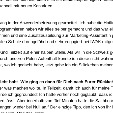
 schnell mit neuen Kontakten.
lang in der Anwenderbetreuung gearbeitet. Ich habe die Hotl
ogrammieren haben wir alles selber gemacht und das war eine
ommen und eine Zusatzausbildung zur Marketing-Assistentin 
nalen Schule durchgeführt und sehr engagiert bei IWAK mitgea
Kind Teilzeit auf einer halben Stelle. Als wir in die Schweiz
er durch unseren Polen-Aufenthalt konnte ich diese nicht w
 wo ich gedacht habe, jetzt gebe ich ein Stückchen meiner U
gelebt habt. Wie ging es dann für Dich nach Eurer Rückk
r was machen wollte. In Teilzeit, damit ich auch für meine T
rde ich gegrounded! Ich hatte vorher noch geglaubt, dass i
n lässt. Aber innerhalb von fünf Minuten hatte die Sachbear
fangen wieder bei Null an.“ Der einzige Tipp, den ich von i