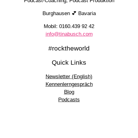
Podcast-Coaching, Podcast Produktion
Burghausen 💕 Bavaria
Mobil: 0160.439 92 42
info@tinabusch.com
#rocktheworld
Quick Links
Newsletter (English)
Kennenlerngespräch
Blog
Podcasts
© 2026 Tina Busch |
IMPRESSUM
|
DATENSCHUTZ
made with love by Delicious Design