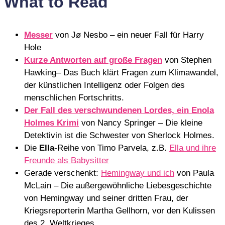
What to Read
Messer
von Jø Nesbo – ein neuer Fall für Harry
Hole
Kurze Antworten auf große Fragen
von Stephen
Hawking– Das Buch klärt Fragen zum Klimawandel,
der künstlichen Intelligenz oder Folgen des
menschlichen Fortschritts.
Der Fall des verschwundenen Lordes, ein Enola
Holmes Krimi
von Nancy Springer – Die kleine
Detektivin ist die Schwester von Sherlock Holmes.
Die
Ella
-Reihe von Timo Parvela, z.B.
Ella und ihre
Freunde als Babysitter
Gerade verschenkt:
Hemingway und ich
von Paula
McLain – Die außergewöhnliche Liebesgeschichte
von Hemingway und seiner dritten Frau, der
Kriegsreporterin Martha Gellhorn, vor den Kulissen
des 2. Weltkrieges.